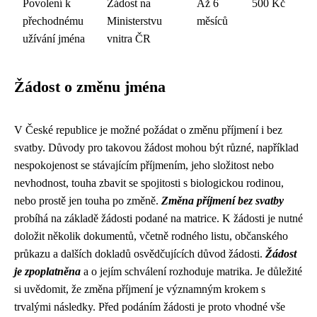
Povolení k
Žádost na
Až 6
500 Kč
přechodnému
Ministerstvu
měsíců
užívání jména
vnitra ČR
Žádost o změnu jména
V České republice je možné požádat o změnu příjmení i bez
svatby. Důvody pro takovou žádost mohou být různé, například
nespokojenost se stávajícím příjmením, jeho složitost nebo
nevhodnost, touha zbavit se spojitosti s biologickou rodinou,
nebo prostě jen touha po změně.
Změna příjmení bez svatby
probíhá na základě žádosti podané na matrice. K žádosti je nutné
doložit několik dokumentů, včetně rodného listu, občanského
průkazu a dalších dokladů osvědčujících důvod žádosti.
Žádost
je zpoplatněna
a o jejím schválení rozhoduje matrika. Je důležité
si uvědomit, že změna příjmení je významným krokem s
trvalými následky. Před podáním žádosti je proto vhodné vše