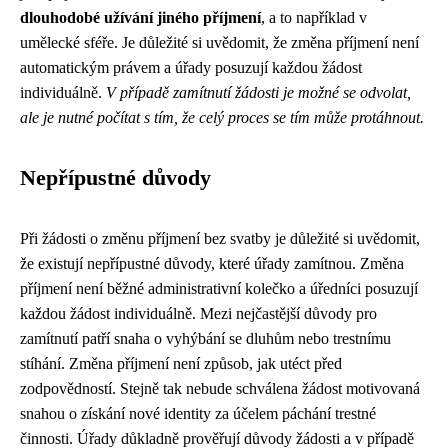
dlouhodobé užívání jiného příjmení
, a to například v
umělecké sféře. Je důležité si uvědomit, že změna příjmení není
automatickým právem a úřady posuzují každou žádost
individuálně.
V případě zamítnutí žádosti je možné se odvolat,
ale je nutné počítat s tím, že celý proces se tím může protáhnout.
Nepřípustné důvody
Při žádosti o změnu příjmení bez svatby je důležité si uvědomit,
že existují nepřípustné důvody, které úřady zamítnou. Změna
příjmení není běžné administrativní kolečko a úředníci posuzují
každou žádost individuálně. Mezi nejčastější důvody pro
zamítnutí patří snaha o vyhýbání se dluhům nebo trestnímu
stíhání. Změna příjmení není způsob, jak utéct před
zodpovědností. Stejně tak nebude schválena žádost motivovaná
snahou o získání nové identity za účelem páchání trestné
činnosti. Úřady důkladně prověřují důvody žádosti a v případě