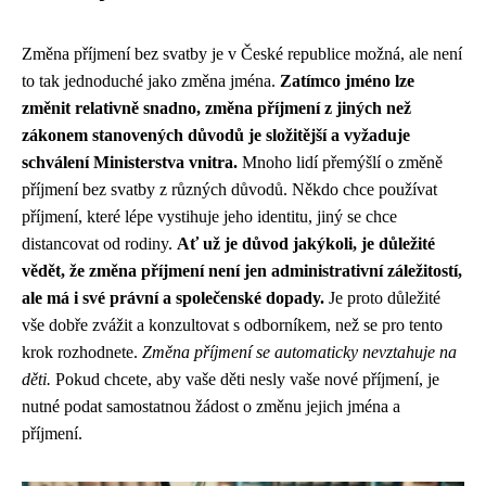
Změna příjmení bez svatby je v České republice možná, ale není
to tak jednoduché jako změna jména.
Zatímco jméno lze
změnit relativně snadno, změna příjmení z jiných než
zákonem stanovených důvodů je složitější a vyžaduje
schválení Ministerstva vnitra.
Mnoho lidí přemýšlí o změně
příjmení bez svatby z různých důvodů. Někdo chce používat
příjmení, které lépe vystihuje jeho identitu, jiný se chce
distancovat od rodiny.
Ať už je důvod jakýkoli, je důležité
vědět, že změna příjmení není jen administrativní záležitostí,
ale má i své právní a společenské dopady.
Je proto důležité
vše dobře zvážit a konzultovat s odborníkem, než se pro tento
krok rozhodnete.
Změna příjmení se automaticky nevztahuje na
děti.
Pokud chcete, aby vaše děti nesly vaše nové příjmení, je
nutné podat samostatnou žádost o změnu jejich jména a
příjmení.