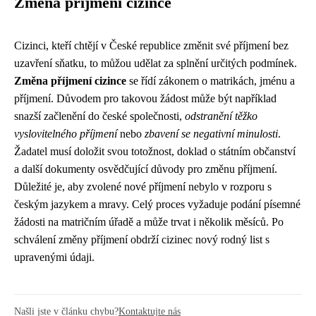
Změna příjmení cizince
Cizinci, kteří chtějí v České republice změnit své příjmení bez
uzavření sňatku, to můžou udělat za splnění určitých podmínek.
Změna příjmení cizince
se řídí zákonem o matrikách, jménu a
příjmení. Důvodem pro takovou žádost může být například
snazší začlenění do české společnosti,
odstranění těžko
vyslovitelného příjmení
nebo
zbavení se negativní minulosti
.
Žadatel musí doložit svou totožnost, doklad o státním občanství
a další dokumenty osvědčující důvody pro změnu příjmení.
Důležité je, aby zvolené nové příjmení nebylo v rozporu s
českým jazykem a mravy. Celý proces vyžaduje podání písemné
žádosti na matričním úřadě a může trvat i několik měsíců. Po
schválení změny příjmení obdrží cizinec nový rodný list s
upravenými údaji.
Našli jste v článku chybu?
Kontaktujte nás