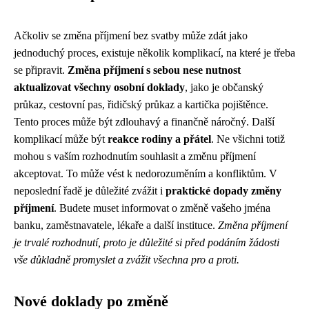
Ačkoliv se změna příjmení bez svatby může zdát jako
jednoduchý proces, existuje několik komplikací, na které je třeba
se připravit.
Změna příjmení s sebou nese nutnost
aktualizovat všechny osobní doklady
, jako je občanský
průkaz, cestovní pas, řidičský průkaz a kartička pojištěnce.
Tento proces může být zdlouhavý a finančně náročný. Další
komplikací může být
reakce rodiny a přátel
. Ne všichni totiž
mohou s vaším rozhodnutím souhlasit a změnu příjmení
akceptovat. To může vést k nedorozuměním a konfliktům. V
neposlední řadě je důležité zvážit i
praktické dopady změny
příjmení
. Budete muset informovat o změně vašeho jména
banku, zaměstnavatele, lékaře a další instituce.
Změna příjmení
je trvalé rozhodnutí, proto je důležité si před podáním žádosti
vše důkladně promyslet a zvážit všechna pro a proti.
Nové doklady po změně