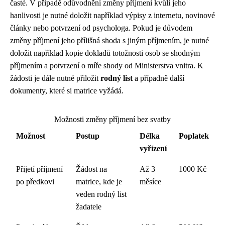
časté. V případě odůvodnění změny příjmení kvůli jeho
hanlivosti je nutné doložit například výpisy z internetu, novinové
články nebo potvrzení od psychologa. Pokud je důvodem
změny příjmení jeho přílišná shoda s jiným příjmením, je nutné
doložit například kopie dokladů totožnosti osob se shodným
příjmením a potvrzení o míře shody od Ministerstva vnitra. K
žádosti je dále nutné přiložit
rodný list
a případně další
dokumenty, které si matrice vyžádá.
Možnosti změny příjmení bez svatby
Možnost
Postup
Délka
Poplatek
vyřízení
Přijetí příjmení
Žádost na
Až 3
1000 Kč
po předkovi
matrice, kde je
měsíce
veden rodný list
žadatele