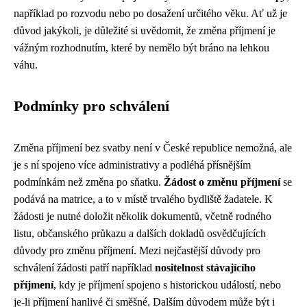
například po rozvodu nebo po dosažení určitého věku. Ať už je
důvod jakýkoli, je důležité si uvědomit, že změna příjmení je
vážným rozhodnutím, které by nemělo být bráno na lehkou
váhu.
Podmínky pro schválení
Změna příjmení bez svatby není v České republice nemožná, ale
je s ní spojeno více administrativy a podléhá přísnějším
podmínkám než změna po sňatku.
Žádost o změnu příjmení
se
podává na matrice, a to v místě trvalého bydliště žadatele. K
žádosti je nutné doložit několik dokumentů, včetně rodného
listu, občanského průkazu a dalších dokladů osvědčujících
důvody pro změnu příjmení. Mezi nejčastější důvody pro
schválení žádosti patří například
nositelnost stávajícího
příjmení
, kdy je příjmení spojeno s historickou událostí, nebo
je-li příjmení hanlivé či směšné. Dalším důvodem může být i