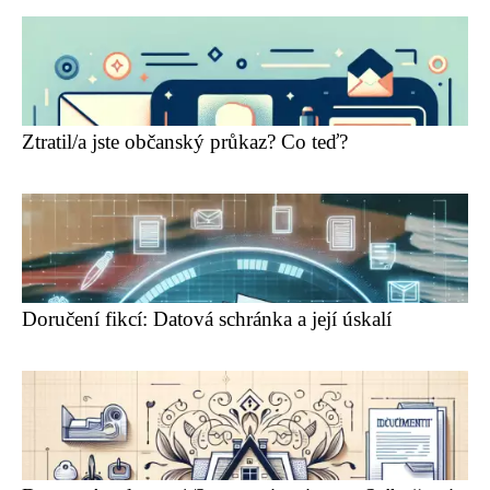
Ztratil/a jste občanský průkaz? Co teď?
Doručení fikcí: Datová schránka a její úskalí