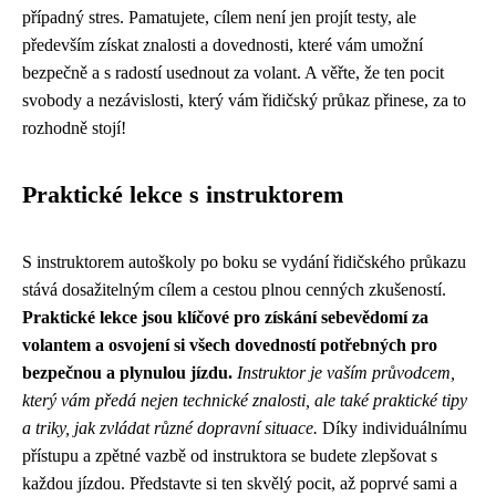
případný stres. Pamatujete, cílem není jen projít testy, ale
především získat znalosti a dovednosti, které vám umožní
bezpečně a s radostí usednout za volant. A věřte, že ten pocit
svobody a nezávislosti, který vám řidičský průkaz přinese, za to
rozhodně stojí!
Praktické lekce s instruktorem
S instruktorem autoškoly po boku se vydání řidičského průkazu
stává dosažitelným cílem a cestou plnou cenných zkušeností.
Praktické lekce jsou klíčové pro získání sebevědomí za
volantem a osvojení si všech dovedností potřebných pro
bezpečnou a plynulou jízdu.
Instruktor je vaším průvodcem,
který vám předá nejen technické znalosti, ale také praktické tipy
a triky, jak zvládat různé dopravní situace.
Díky individuálnímu
přístupu a zpětné vazbě od instruktora se budete zlepšovat s
každou jízdou. Představte si ten skvělý pocit, až poprvé sami a