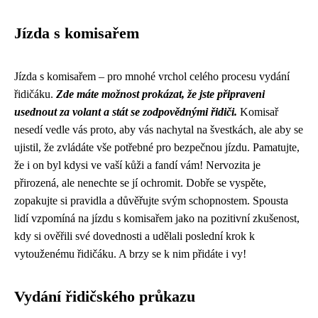
Jízda s komisařem
Jízda s komisařem – pro mnohé vrchol celého procesu vydání
řidičáku.
Zde máte možnost prokázat, že jste připraveni
usednout za volant a stát se zodpovědnými řidiči.
Komisař
nesedí vedle vás proto, aby vás nachytal na švestkách, ale aby se
ujistil, že zvládáte vše potřebné pro bezpečnou jízdu. Pamatujte,
že i on byl kdysi ve vaší kůži a fandí vám! Nervozita je
přirozená, ale nenechte se jí ochromit. Dobře se vyspěte,
zopakujte si pravidla a důvěřujte svým schopnostem. Spousta
lidí vzpomíná na jízdu s komisařem jako na pozitivní zkušenost,
kdy si ověřili své dovednosti a udělali poslední krok k
vytouženému řidičáku. A brzy se k nim přidáte i vy!
Vydání řidičského průkazu