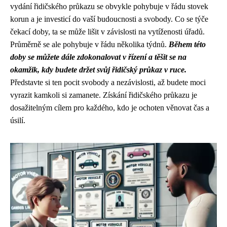
vydání řidičského průkazu se obvykle pohybuje v řádu stovek
korun a je investicí do vaší budoucnosti a svobody. Co se týče
čekací doby, ta se může lišit v závislosti na vytíženosti úřadů.
Průměrně se ale pohybuje v řádu několika týdnů.
Během této
doby se můžete dále zdokonalovat v řízení a těšit se na
okamžik, kdy budete držet svůj řidičský průkaz v ruce.
Představte si ten pocit svobody a nezávislosti, až budete moci
vyrazit kamkoli si zamanete. Získání řidičského průkazu je
dosažitelným cílem pro každého, kdo je ochoten věnovat čas a
úsilí.