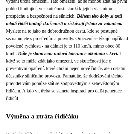
vydání určitá omezení. Tato omezení, ač se mohou zdát na první
pohled limitující, ve skutečnosti slouží k jejich vlastnímu
prospěchu a bezpečnosti na silnicích.
Během této doby si totiž
mladí řidiči budují zkušenosti a získávají jistotu za volantem.
Myslete na to jako na dobrodružnou cestu, kde se postupně
seznamujete s prostředím a pravidly. Omezení se týkají například
povolené rychlosti - na dálnici je to 110 km/h, mimo obec 80
km/h.
Dále je stanovena nulová tolerance alkoholu v krvi.
I
když se to může zdát jako omezení, ve skutečnosti jde o
preventivní opatření, které chrání nejen nové řidiče, ale i ostatní
účastníky silničního provozu. Pamatujte, že dodržování těchto
pravidel vám pomůže stát se zodpovědným a sebevědomým
řidičem. A kdo ví, třeba se stanete inspirací pro další generace
řidičů!
Výměna a ztráta řidičáku