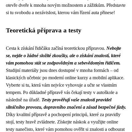
otevře dveře k mnoha novým možnostem a zážitkům. Představte
si tu svobodu a nezávislost, kterou vám řízení auta přinese!
Teoretická příprava a testy
Cesta k získání řidičáku začíná teoretickou přípravou.
Nebojte
se, nejde o žádné složité zkoušky, ale o získání znalostí, které
vám pomohou stát se zodpovědným a sebevědomým řidičem.
Studijní materiály jsou dnes dostupné v mnoha formách – od
klasických učebnic po moderní online kurzy a mobilní aplikace.
Vyberte si tu, která vám nejvíce vyhovuje a učte se vlastním
tempem. Po důkladné přípravě vás čekají testy v autoškole a
následně na úřadě.
Testy prověřují vaše znalosti pravidel
silničního provozu, dopravního značení a zásad bezpečné jízdy.
Díky kvalitní přípravě a pochopení principů, které za pravidly
stojí, testy hravě zvládnete. Získejte náskok a využijte online
testy nanečisto, které vám pomohou ověřit si znalosti a odbourat