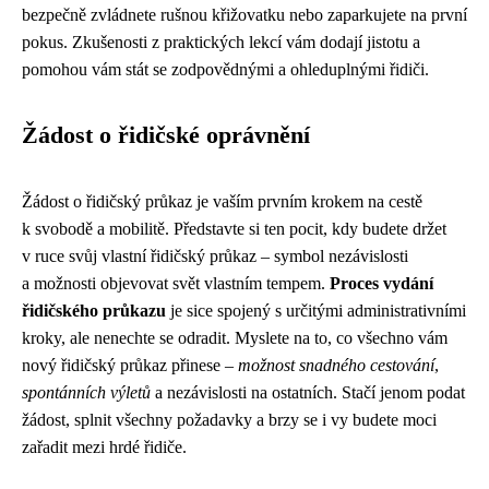
bezpečně zvládnete rušnou křižovatku nebo zaparkujete na první
pokus. Zkušenosti z praktických lekcí vám dodají jistotu a
pomohou vám stát se zodpovědnými a ohleduplnými řidiči.
Žádost o řidičské oprávnění
Žádost o řidičský průkaz je vaším prvním krokem na cestě
k svobodě a mobilitě. Představte si ten pocit, kdy budete držet
v ruce svůj vlastní řidičský průkaz – symbol nezávislosti
a možnosti objevovat svět vlastním tempem.
Proces vydání
řidičského průkazu
je sice spojený s určitými administrativními
kroky, ale nenechte se odradit. Myslete na to, co všechno vám
nový řidičský průkaz přinese –
možnost snadného cestování
,
spontánních výletů
a nezávislosti na ostatních. Stačí jenom podat
žádost, splnit všechny požadavky a brzy se i vy budete moci
zařadit mezi hrdé řidiče.