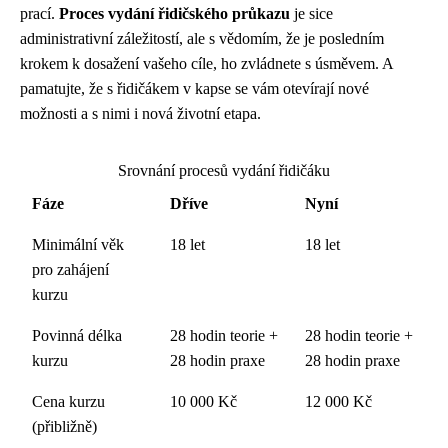
prací.
Proces vydání řidičského průkazu
je sice
administrativní záležitostí, ale s vědomím, že je posledním
krokem k dosažení vašeho cíle, ho zvládnete s úsměvem. A
pamatujte, že s řidičákem v kapse se vám otevírají nové
možnosti a s nimi i nová životní etapa.
Srovnání procesů vydání řidičáku
Fáze
Dříve
Nyní
Minimální věk
18 let
18 let
pro zahájení
kurzu
Povinná délka
28 hodin teorie +
28 hodin teorie +
kurzu
28 hodin praxe
28 hodin praxe
Cena kurzu
10 000 Kč
12 000 Kč
(přibližně)