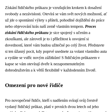
Získání řidičského průkazu je vzrušujícím krokem k dosažení
svobody a nezávislosti. Otevírá se vám svět nových možností, ať
už jde o spontánní výlety s přáteli, pohodlné dojíždění do práce
nebo objevování krás naší země vlastním tempem.
Proces
získání řidičského průkazu
je sice spojený s učením a
zkouškami, ale zároveň je to i příležitost k osvojení si
dovedností, které vám budou užitečné po celý život. Představte
si ten úžasný pocit, kdy poprvé usednete za volant vlastního auta
a vydáte se vstříc novým zážitkům! S řidičským průkazem v
kapse se vám otevírají dveře k nezapomenutelným
dobrodružstvím a k větší flexibilitě v každodenním životě.
Omezení pro nové řidiče
Pro novopečené řidiče, kteří s nadšením svírají svůj čerstvě
vydaný řidičský průkaz, platí v prvních dvou letech od jeho