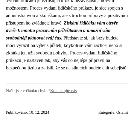
Vydání řidičáku je vzrušující krok k nezávislosti a novým
možnostem. Proces vydání řidičského průkazu je sice spojen s
administrativou a zkouškami, ale s trochou přípravy a pozitivním
přístupem ho zvládnete hravě.
Získání řidičáku vám otevře
dveře k mnoha pracovním příležitostem a umožní vám
svobodněji plánovat svůj čas.
Představte si, jak brzy budete
moci vyrazit na výlet s přáteli, kdykoli se vám zachce, nebo si
zkrátka jen užít svobodu pohybu. Proces vydání řidičského
průkazu je nastaven tak, aby vás co nejlépe připravil na
bezpečnou jízdu a zajistil, že se na silnicích budete cítit sebejistě.
Našli jste v článku chybu?
Kontaktujte nás
Publikováno: 10. 12. 2024
Kategorie:
Ostatní