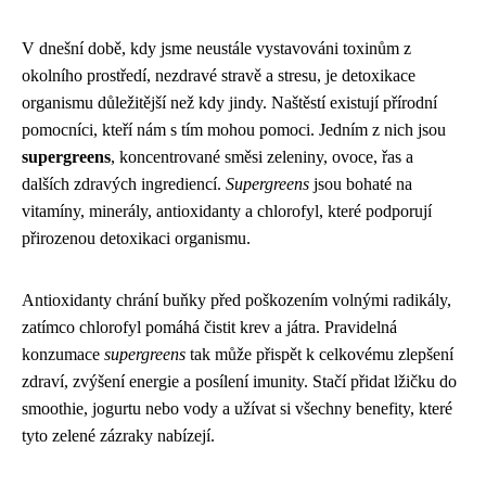
V dnešní době, kdy jsme neustále vystavováni toxinům z
okolního prostředí, nezdravé stravě a stresu, je detoxikace
organismu důležitější než kdy jindy. Naštěstí existují přírodní
pomocníci, kteří nám s tím mohou pomoci. Jedním z nich jsou
supergreens
, koncentrované směsi zeleniny, ovoce, řas a
dalších zdravých ingrediencí.
Supergreens
jsou bohaté na
vitamíny, minerály, antioxidanty a chlorofyl, které podporují
přirozenou detoxikaci organismu.
Antioxidanty chrání buňky před poškozením volnými radikály,
zatímco chlorofyl pomáhá čistit krev a játra. Pravidelná
konzumace
supergreens
tak může přispět k celkovému zlepšení
zdraví, zvýšení energie a posílení imunity. Stačí přidat lžičku do
smoothie, jogurtu nebo vody a užívat si všechny benefity, které
tyto zelené zázraky nabízejí.