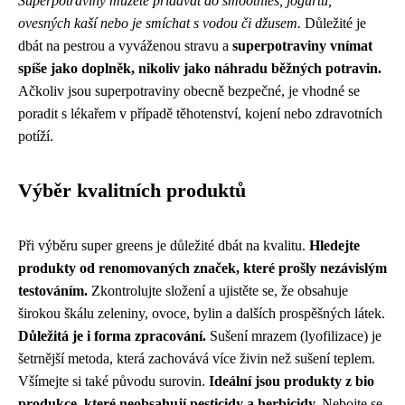
Superpotraviny můžete přidávat do smoothies, jogurtů,
ovesných kaší nebo je smíchat s vodou či džusem.
Důležité je
dbát na pestrou a vyváženou stravu a
superpotraviny vnímat
spíše jako doplněk, nikoliv jako náhradu běžných potravin.
Ačkoliv jsou superpotraviny obecně bezpečné, je vhodné se
poradit s lékařem v případě těhotenství, kojení nebo zdravotních
potíží.
Výběr kvalitních produktů
Při výběru super greens je důležité dbát na kvalitu.
Hledejte
produkty od renomovaných značek, které prošly nezávislým
testováním.
Zkontrolujte složení a ujistěte se, že obsahuje
širokou škálu zeleniny, ovoce, bylin a dalších prospěšných látek.
Důležitá je i forma zpracování.
Sušení mrazem (lyofilizace) je
šetrnější metoda, která zachovává více živin než sušení teplem.
Všímejte si také původu surovin.
Ideální jsou produkty z bio
produkce, které neobsahují pesticidy a herbicidy.
Nebojte se