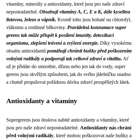
vitamíny, minerály a antioxidanty, které jsou pro naše zdraví
nepostradatelné.
Obsahují vitamíny A, C, E a K, dále kyselinu
listovou, železo a vápník.
Kromě toho jsou bohaté na chlorofyl,
vlákninu a rostlinné bílkoviny.
Pravidelná konzumace super
greens tak může přispět k posílení imunity, detoxikaci
organismu, zlepšení trávení a zvýšení energie.
Díky vysokému
obsahu antioxidantů
pomáhají chránit buňky před poškozením
volnými radikály a podporují tak celkové zdraví a vitalitu.
Ať
už je přidáte do smoothie, džusu nebo jen tak do vody, super
greens jsou skvělým způsobem, jak do svého jídelníčku snadno
a chutně propašovat pořádnou dávku zdraví prospěšných látek.
Antioxidanty a vitamíny
Supergreens jsou doslova nabité antioxidanty a vitamíny, které
jsou pro naše zdraví nepostradatelné.
Antioxidanty nás chrání
před volnými radikály
, které mohou poškozovat naše buňky a