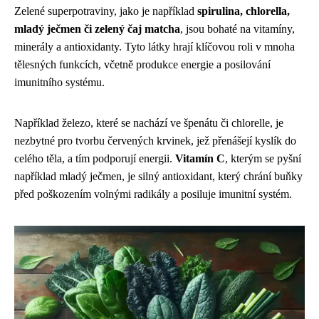
Zelené superpotraviny, jako je například
spirulina, chlorella,
mladý ječmen či zelený čaj matcha
, jsou bohaté na vitamíny,
minerály a antioxidanty. Tyto látky hrají klíčovou roli v mnoha
tělesných funkcích, včetně produkce energie a posilování
imunitního systému.
Například železo, které se nachází ve špenátu či chlorelle, je
nezbytné pro tvorbu červených krvinek, jež přenášejí kyslík do
celého těla, a tím podporují energii.
Vitamín C
, kterým se pyšní
například mladý ječmen, je silný antioxidant, který chrání buňky
před poškozením volnými radikály a posiluje imunitní systém.