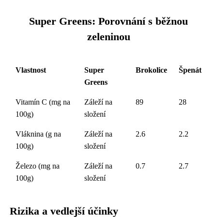
Super Greens: Porovnání s běžnou
zeleninou
Vlastnost
Super
Brokolice
Špenát
Greens
Vitamín C (mg na
Záleží na
89
28
100g)
složení
Vláknina (g na
Záleží na
2.6
2.2
100g)
složení
Železo (mg na
Záleží na
0.7
2.7
100g)
složení
Rizika a vedlejší účinky