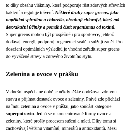
to díky obsahu vlákniny, která podporuje růst zdravých střevních
bakterií a reguluje trávení.
Některé druhy super greens, jako
například spirulina a chlorella, obsahují chlorofyl, který má
detoxikační účinky a pomáhá čistit organismus od toxinů.
Super greens mohou být prospěšné i pro sportovce, jelikož
dodávají energii, podporují regeneraci svalů a snižují zánět. Pro
dosažení optimálních výsledků je vhodné zařadit super greens
do vyvážené stravy a zdravého životního stylu.
Zelenina a ovoce v prášku
V dnešní uspěchané době je někdy těžké dodržovat zdravou
stravu a přijímat dostatek ovoce a zeleniny. Právě zde přichází
na řadu zelenina a ovoce v prášku, jako součást kategorie
superpotravin
. Jedná se o koncentrované formy ovoce a
zeleniny, které prošly procesem sušení a mletí. Díky tomu si
zachovávají většinu vitamínů, minerálů a antioxidantů. Mezi