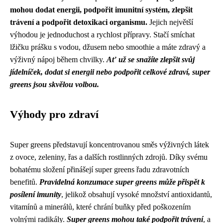
mohou dodat energii, podpořit imunitní systém, zlepšit
trávení a podpořit detoxikaci organismu.
Jejich největší
výhodou je jednoduchost a rychlost přípravy. Stačí smíchat
lžičku prášku s vodou, džusem nebo smoothie a máte zdravý a
výživný nápoj během chvilky.
Ať už se snažíte zlepšit svůj
jídelníček, dodat si energii nebo podpořit celkové zdraví, super
greens jsou skvělou volbou.
Výhody pro zdraví
Super greens představují koncentrovanou směs výživných látek
z ovoce, zeleniny, řas a dalších rostlinných zdrojů. Díky svému
bohatému složení přinášejí super greens řadu zdravotních
benefitů.
Pravidelná konzumace super greens může přispět k
posílení imunity
, jelikož obsahují vysoké množství antioxidantů,
vitamínů a minerálů, které chrání buňky před poškozením
volnými radikály.
Super greens mohou také podpořit trávení
, a