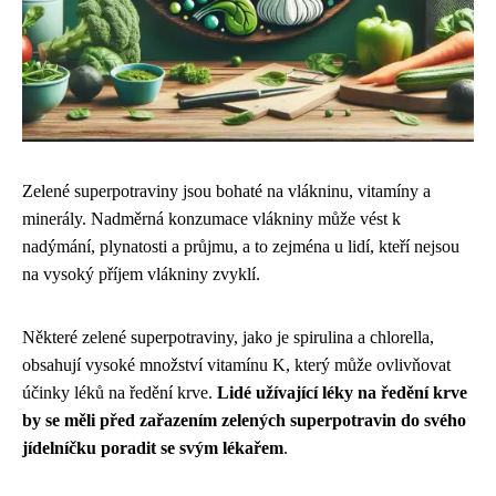
Zelené superpotraviny jsou bohaté na vlákninu, vitamíny a
minerály. Nadměrná konzumace vlákniny může vést k
nadýmání, plynatosti a průjmu, a to zejména u lidí, kteří nejsou
na vysoký příjem vlákniny zvyklí.
Některé zelené superpotraviny, jako je spirulina a chlorella,
obsahují vysoké množství vitamínu K, který může ovlivňovat
účinky léků na ředění krve.
Lidé užívající léky na ředění krve
by se měli před zařazením zelených superpotravin do svého
jídelníčku poradit se svým lékařem
.