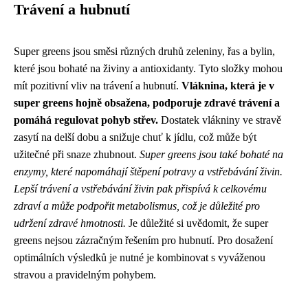
Trávení a hubnutí
Super greens jsou směsi různých druhů zeleniny, řas a bylin,
které jsou bohaté na živiny a antioxidanty. Tyto složky mohou
mít pozitivní vliv na trávení a hubnutí.
Vláknina, která je v
super greens hojně obsažena, podporuje zdravé trávení a
pomáhá regulovat pohyb střev.
Dostatek vlákniny ve stravě
zasytí na delší dobu a snižuje chuť k jídlu, což může být
užitečné při snaze zhubnout.
Super greens jsou také bohaté na
enzymy, které napomáhají štěpení potravy a vstřebávání živin.
Lepší trávení a vstřebávání živin pak přispívá k celkovému
zdraví a může podpořit metabolismus, což je důležité pro
udržení zdravé hmotnosti.
Je důležité si uvědomit, že super
greens nejsou zázračným řešením pro hubnutí. Pro dosažení
optimálních výsledků je nutné je kombinovat s vyváženou
stravou a pravidelným pohybem.