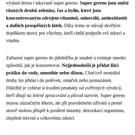
výsluní derou i takzvané super greens.
Super greens jsou směsi
různých druhů zeleniny, řas a bylin, které jsou
koncentrovaným zdrojem vitamínů, minerálů, antioxidantů
a dalších prospěšných látek.
Díky tomu se stávají skvělým
doplňkem stravy pro všechny, kteří chtějí podpořit své zdraví a
vitalitu.
Zařazení super greens do jídelníčku je snadné a existuje mnoho
způsobů, jak je konzumovat.
Nejjednodušší je přidat lžíci
prášku do vody, smoothie nebo džusu.
Chuťově neutrální
druhy lze přidat i do polévek, omáček nebo pomazánek.
Důležité je vybírat si kvalitní produkty od ověřených výrobců,
kteří dbají na šetrné zpracování a původ surovin.
Super greens
nejsou zázračným lékem, ale při pravidelném užívání a pestré
stravě mohou přispět k posílení imunity, detoxikaci organismu,
zlepšení trávení a celkovému zdraví.