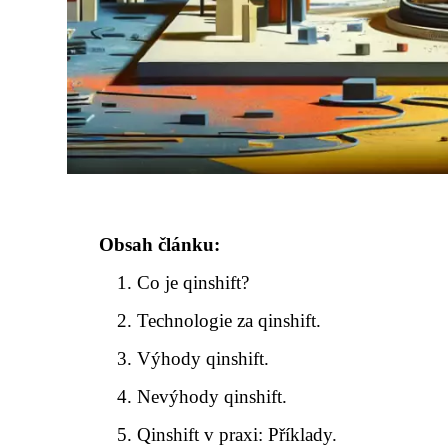
Obsah článku:
Co je qinshift?
Technologie za qinshift.
Výhody qinshift.
Nevýhody qinshift.
Qinshift v praxi: Příklady.