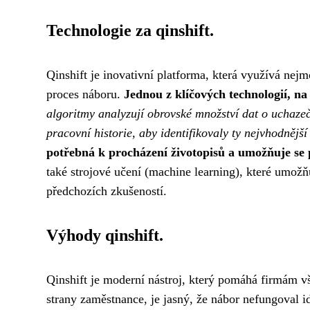
Technologie za qinshift.
Qinshift je inovativní platforma, která využívá nejm
proces náboru.
Jednou z klíčových technologií, na 
algoritmy analyzují obrovské množství dat o uchazečíc
pracovní historie, aby identifikovaly ty nejvhodnějš
potřebná k procházení životopisů a umožňuje se 
také strojové učení (machine learning), které umožň
předchozích zkušeností.
Výhody qinshift.
Qinshift je moderní nástroj, který pomáhá firmám 
strany zaměstnance
, je jasný, že nábor nefungoval 