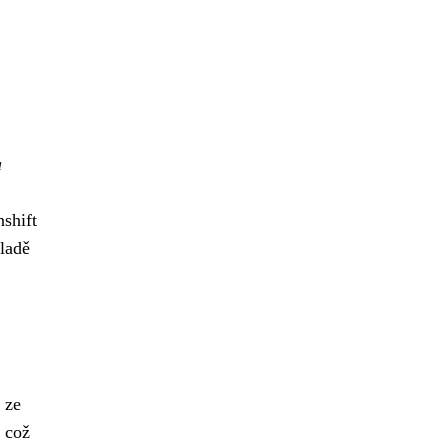
a
shift
kladě
 ze
, což