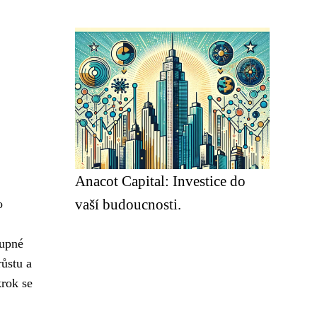
Anacot Capital: Investice do
vaší budoucnosti.
o
tupné
ůstu a
krok se