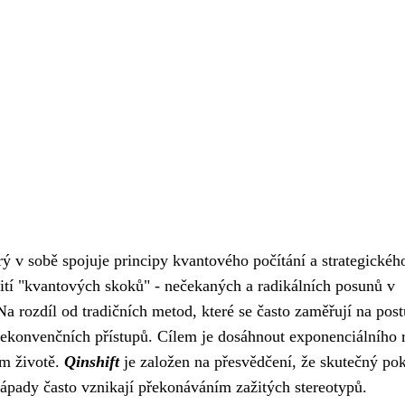
erý v sobě spojuje principy kvantového počítání a strategickéh
žití "kvantových skoků" - nečekaných a radikálních posunů v
 rozdíl od tradičních metod, které se často zaměřují na pos
nekonvenčních přístupů. Cílem je dosáhnout exponenciálního r
ím životě.
Qinshift
je založen na přesvědčení, že skutečný po
nápady často vznikají překonáváním zažitých stereotypů.