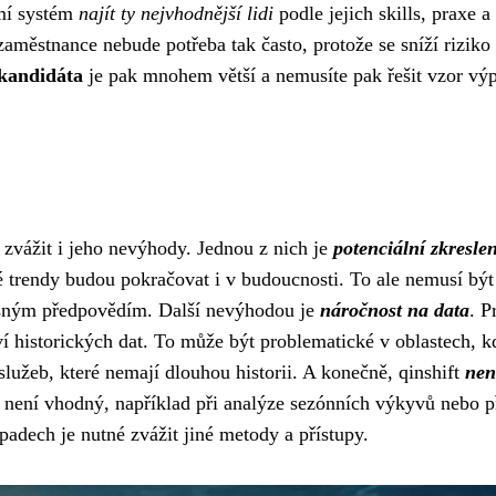
umí systém
najít ty nejvhodnější lidi
podle jejich skills, praxe a
aměstnance nebude potřeba tak často, protože se sníží riziko
 kandidáta
je pak mnohem větší a nemusíte pak řešit vzor vý
é zvážit i jeho nevýhody. Jednou z nich je
potenciální zkreslen
é trendy budou pokračovat i v budoucnosti. To ale nemusí bý
esným předpovědím. Další nevýhodou je
náročnost na data
. P
í historických dat. To může být problematické v oblastech, k
lužeb, které nemají dlouhou historii. A konečně, qinshift
nen
ft není vhodný, například při analýze sezónních výkyvů nebo p
padech je nutné zvážit jiné metody a přístupy.