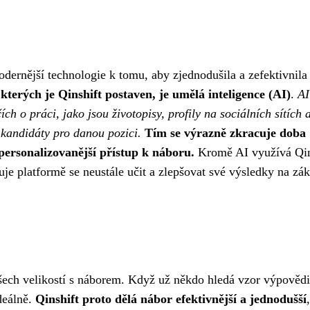
odernější technologie k tomu, aby zjednodušila a zefektivnila
kterých je Qinshift postaven, je umělá inteligence (AI)
.
AI
h o práci, jako jsou životopisy, profily na sociálních sítích 
í kandidáty pro danou pozici.
Tím se výrazně zkracuje doba
personalizovanější přístup k náboru.
Kromě AI využívá Qin
uje platformě se neustále učit a zlepšovat své výsledky na zá
všech velikostí s náborem. Když už někdo hledá
vzor výpovědi
ideálně.
Qinshift proto dělá nábor efektivnější a jednodušší