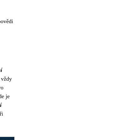
povědi
í
t vždy
ro
de je
í
ři