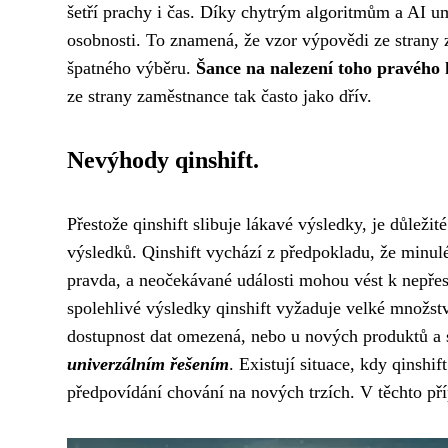
šetří prachy i čas. Díky chytrým algoritmům a AI 
osobnosti. To znamená, že vzor výpovědi ze strany z
špatného výběru.
Šance na nalezení toho pravého
ze strany zaměstnance tak často jako dřív.
Nevýhody qinshift.
Přestože qinshift slibuje lákavé výsledky, je důležit
výsledků. Qinshift vychází z předpokladu, že minul
pravda, a neočekávané události mohou vést k nepř
spolehlivé výsledky qinshift vyžaduje velké množstv
dostupnost dat omezená, nebo u nových produktů a s
univerzálním řešením
. Existují situace, kdy qinshi
předpovídání chování na nových trzích. V těchto pří