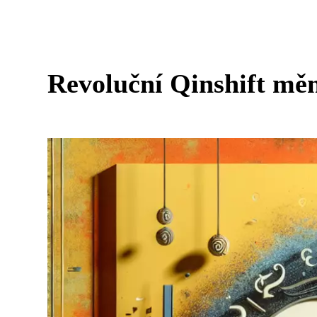
Revoluční Qinshift měn