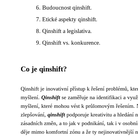
Budoucnost qinshift.
Etické aspekty qinshift.
Qinshift a legislativa.
Qinshift vs. konkurence.
Co je qinshift?
Qinshift je inovativní přístup k řešení problémů, kt
myšlení.
Qinshift
se zaměřuje na identifikaci a vyu
myšlení, které mohou vést k průlomovým řešením. Na
zlepšování,
qinshift
podporuje kreativitu a hledání 
zásadních změn, a to jak v podnikání, tak i v osobn
děje mimo komfortní zónu a že ty nejinovativnější 