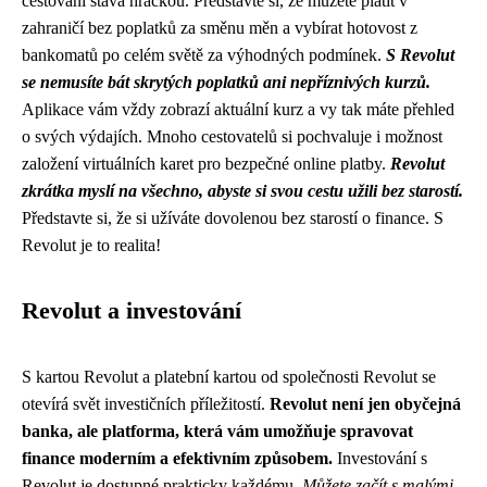
cestování stává hračkou. Představte si, že můžete platit v
zahraničí bez poplatků za směnu měn a vybírat hotovost z
bankomatů po celém světě za výhodných podmínek.
S Revolut
se nemusíte bát skrytých poplatků ani nepříznivých kurzů.
Aplikace vám vždy zobrazí aktuální kurz a vy tak máte přehled
o svých výdajích. Mnoho cestovatelů si pochvaluje i možnost
založení virtuálních karet pro bezpečné online platby.
Revolut
zkrátka myslí na všechno, abyste si svou cestu užili bez starostí.
Představte si, že si užíváte dovolenou bez starostí o finance. S
Revolut je to realita!
Revolut a investování
S kartou Revolut a platební kartou od společnosti Revolut se
otevírá svět investičních příležitostí.
Revolut není jen obyčejná
banka, ale platforma, která vám umožňuje spravovat
finance moderním a efektivním způsobem.
Investování s
Revolut je dostupné prakticky každému.
Můžete začít s malými