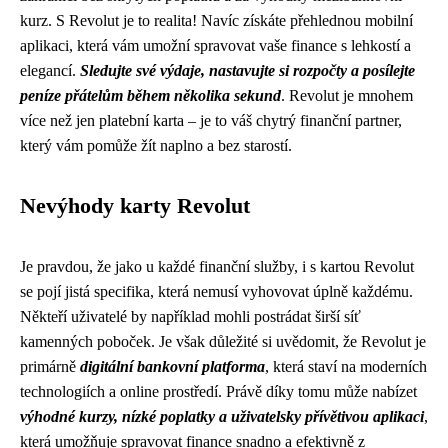
kurz. S Revolut je to realita! Navíc získáte přehlednou mobilní
aplikaci, která vám umožní spravovat vaše finance s lehkostí a
elegancí.
Sledujte své výdaje, nastavujte si rozpočty a posílejte
peníze přátelům během několika sekund
. Revolut je mnohem
více než jen platební karta – je to váš chytrý finanční partner,
který vám pomůže žít naplno a bez starostí.
Nevýhody karty Revolut
Je pravdou, že jako u každé finanční služby, i s kartou Revolut
se pojí jistá specifika, která nemusí vyhovovat úplně každému.
Někteří uživatelé by například mohli postrádat širší síť
kamenných poboček. Je však důležité si uvědomit, že Revolut je
primárně
digitální bankovní platforma
, která staví na moderních
technologiích a online prostředí. Právě díky tomu může nabízet
výhodné kurzy, nízké poplatky a uživatelsky přívětivou aplikaci
,
která umožňuje spravovat finance snadno a efektivně z