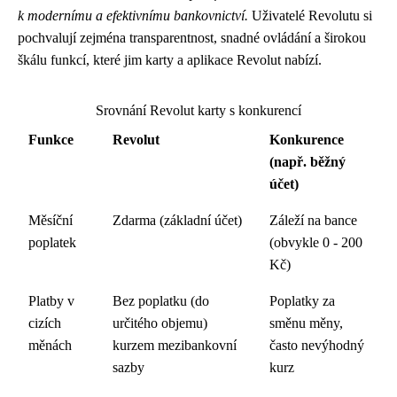
k modernímu a efektivnímu bankovnictví.
Uživatelé Revolutu si
pochvalují zejména transparentnost, snadné ovládání a širokou
škálu funkcí, které jim karty a aplikace Revolut nabízí.
Srovnání Revolut karty s konkurencí
Funkce
Revolut
Konkurence
(např. běžný
účet)
Měsíční
Zdarma (základní účet)
Záleží na bance
poplatek
(obvykle 0 - 200
Kč)
Platby v
Bez poplatku (do
Poplatky za
cizích
určitého objemu)
směnu měny,
měnách
kurzem mezibankovní
často nevýhodný
sazby
kurz