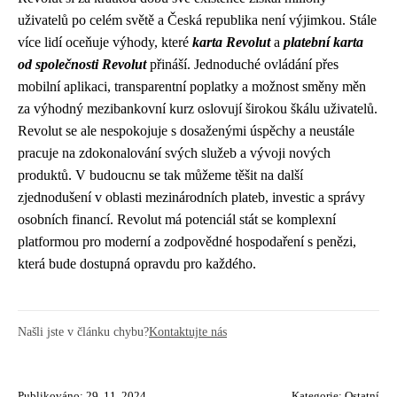
uživatelů po celém světě a Česká republika není výjimkou. Stále
více lidí oceňuje výhody, které
karta Revolut
a
platební karta
od společnosti Revolut
přináší. Jednoduché ovládání přes
mobilní aplikaci, transparentní poplatky a možnost směny měn
za výhodný mezibankovní kurz oslovují širokou škálu uživatelů.
Revolut se ale nespokojuje s dosaženými úspěchy a neustále
pracuje na zdokonalování svých služeb a vývoji nových
produktů. V budoucnu se tak můžeme těšit na další
zjednodušení v oblasti mezinárodních plateb, investic a správy
osobních financí. Revolut má potenciál stát se komplexní
platformou pro moderní a zodpovědné hospodaření s penězi,
která bude dostupná opravdu pro každého.
Našli jste v článku chybu?
Kontaktujte nás
Publikováno: 29. 11. 2024
Kategorie:
Ostatní