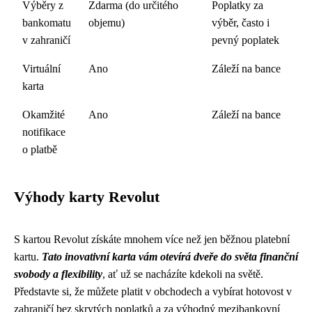
Výběry z
Zdarma (do určitého
Poplatky za
bankomatu
objemu)
výběr, často i
v zahraničí
pevný poplatek
Virtuální
Ano
Záleží na bance
karta
Okamžité
Ano
Záleží na bance
notifikace
o platbě
Výhody karty Revolut
S kartou Revolut získáte mnohem více než jen běžnou platební
kartu.
Tato inovativní karta vám otevírá dveře do světa finanční
svobody a flexibility
, ať už se nacházíte kdekoli na světě.
Představte si, že můžete platit v obchodech a vybírat hotovost v
zahraničí bez skrytých poplatků a za výhodný mezibankovní