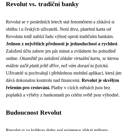
Revolut vs. tradiční banky
Revolut se v posledních letech stal fenoménem a získává si
oblibu i u českých uživatelů. Není divu, platební karta od
Revolutu totiž nabízí řadu výhod oproti tradičním bankám.
Jednou z největších předností je jednoduchost a rychlost
.
Založení účtu zabere jen pár minut a zvládnete ho pohodlně
online.
Okamžitě po založení získáte virtuální kartu, se kterou
můžete začít platit ještě dříve, než vám dorazí ta fyzická
.
Uživatelé si pochvalují i přehlednou mobilní aplikaci, která jim
dává dokonalou kontrolu nad financemi.
Revolut je skvělým
řešením pro cestování.
Platby v cizích měnách jsou bez
poplatků a výběry z bankomatů po celém světě jsou výhodné.
Budoucnost Revolut
Revolut si za krátkou dobu své existence získal miliony