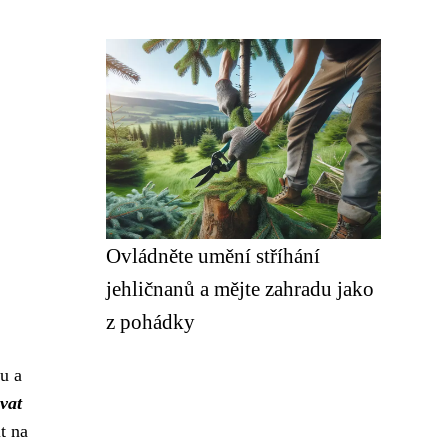
Ovládněte umění stříhání
jehličnanů a mějte zahradu jako
z pohádky
u a
vat
t na