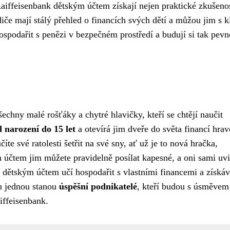
Raiffeisenbank dětským účtem získají nejen praktické zkušenos
diče mají stálý přehled o financích svých dětí a můžou jim s 
 hospodařit s penězi v bezpečném prostředí a budují si tak pevn
echny malé rošťáky a chytré hlavičky, kteří se chtějí naučit
d narození do 15 let
a otevírá jim dveře do světa financí hrav
te své ratolesti šetřit na své sny, ať už je to nová hračka,
m účtem jim můžete pravidelně posílat kapesné, a oni sami uvi
s dětským účtem učí hospodařit s vlastními financemi a získáv
ch jednou stanou
úspěšní podnikatelé
, kteří budou s úsměvem
iffeisenbank.