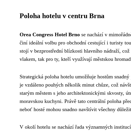
Poloha hotelu v centru Brna
Orea Congress Hotel Brno
se nachází v mimořádně
činí ideální volbu pro obchodní cestující i turisty 
stojí v bezprostřední blízkosti hlavního nádraží, což
vlakem, tak pro ty, kteří využívají městskou hroma
Strategická poloha hotelu umožňuje hostům snadný
je vzdáleno pouhých několik minut chůze, což návš
starým městem s jeho architektonickými skvosty, út
moravskou kuchyni. Právě tato centrální poloha př
neboť hosté mohou snadno navštívit všechny důležit
V okolí hotelu se nachází řada významných instituc