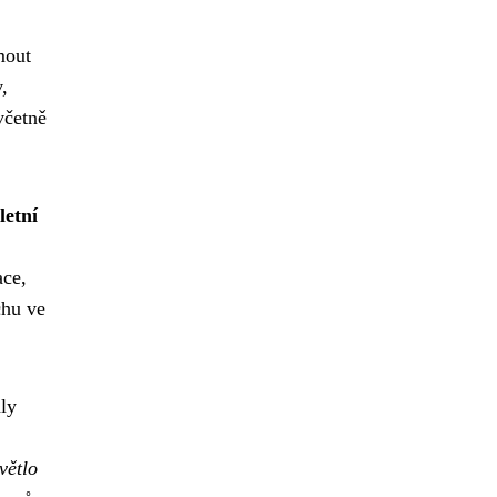
mout
,
včetně
etní
ace,
chu ve
ly
větlo