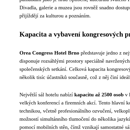
Divadla, galerie a muzea jsou rovněž snadno dostupn
přijíždějí za kulturou a poznáním.
Kapacita a vybavení kongresových p
Orea Congress Hotel Brno
představuje jedno z ne
disponuje rozsáhlými prostory speciálně navržených 
společenských setkání. Celková kapacita kongresový
několik tisíc účastníků současně, což z něj činí id
Největší sál hotelu nabízí
kapacitu až 2500 osob
v 
velkých konferencí a firemních akcí. Tento hlavní 
technikou, včetně profesionálního ozvučení, velkop
možností simultánního tlumočení do několika jazyků
pomocí mobilních stěn, čímž vznikají samostatné sá