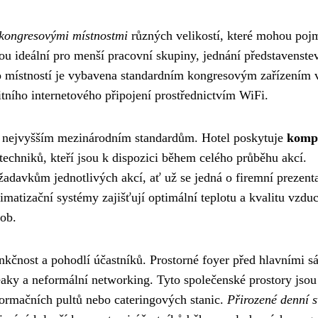
i kongresovými místnostmi
různých velikostí, které mohou poj
sou ideální pro menší pracovní skupiny, jednání představenstev
to místností je vybavena standardním kongresovým zařízením 
litního internetového připojení prostřednictvím WiFi.
 nejvyšším mezinárodním standardům. Hotel poskytuje
kompl
techniků, kteří jsou k dispozici během celého průběhu akcí.
žadavkům jednotlivých akcí, ať už se jedná o firemní prezent
matizační systémy zajišťují optimální teplotu a kvalitu vzdu
sob.
kčnost a pohodlí účastníků. Prostorné foyer před hlavními sá
reaky a neformální networking. Tyto společenské prostory jsou
nformačních pultů nebo cateringových stanic.
Přirozené denní s