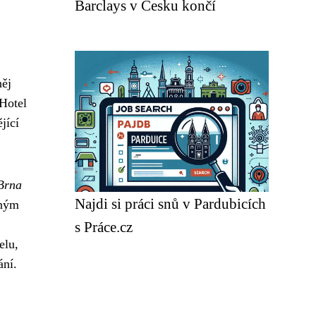
Barclays v Česku končí
něj
 Hotel
jící
Brna
Najdi si práci snů v Pardubicích
bným
s Práce.cz
elu,
ání.