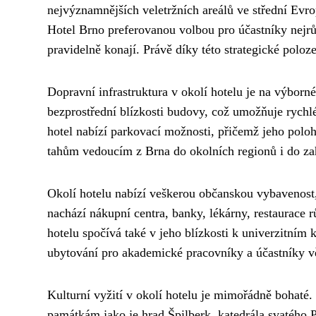
nejvýznamnějších veletržních areálů ve střední Evro
Hotel Brno preferovanou volbou pro účastníky nejrůz
pravidelně konají. Právě díky této strategické poloz
Dopravní infrastruktura v okolí hotelu je na výborn
bezprostřední blízkosti budovy, což umožňuje rychlé
hotel nabízí parkovací možnosti, přičemž jeho polo
tahům vedoucím z Brna do okolních regionů i do zah
Okolí hotelu nabízí veškerou občanskou vybavenost,
nachází nákupní centra, banky, lékárny, restaurace 
hotelu spočívá také v jeho blízkosti k univerzitní
ubytování pro akademické pracovníky a účastníky v
Kulturní vyžití v okolí hotelu je mimořádně bohat
památkám jako je hrad Špilberk, katedrála svatéh