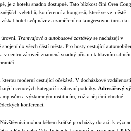
pě, je z hotelu snadno dostupné. Tato blízkost činí Orea Cong
nějších veletrhů, konferencí a kongresů, které se ve městě
e získal hotel svůj název a zaměření na kongresovou turistiku.
é úrovni.
Tramvajové a autobusové zastávky
se nacházejí v
 spojení do všech částí města. Pro hosty cestující automobil
ha v centru zároveň znamená snadný přístup k hlavním silnič
raničí.
 kterou moderní cestující očekává. V docházkové vzdálenosti
různých cenových kategorií i zábavní podniky.
Adresářový v
m kampusům a výzkumným institucím, což z něj činí vhodné
ědeckých konferencí.
é. Návštěvníci mohou během krátké procházky dorazit k výz
o Petra a Pavla nebo Vila Tugendhat zapsaná na seznamu UNE