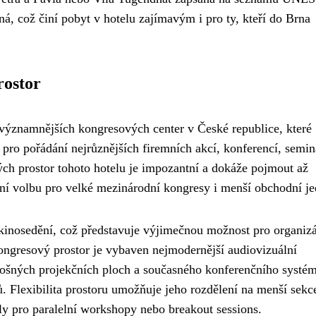
á, což činí pobyt v hotelu zajímavým i pro ty, kteří do Brna
rostor
jvýznamnějších kongresových center v České republice, které
pro pořádání nejrůznějších firemních akcí, konferencí, semin
ch prostor tohoto hotelu je impozantní a dokáže pojmout až
eální volbu pro velké mezinárodní kongresy i menší obchodní je
kinosedění, což představuje výjimečnou možnost pro organiz
kongresový prostor je vybaven nejmodernější audiovizuální
lošných projekčních ploch a současného konferenčního systé
. Flexibilita prostoru umožňuje jeho rozdělení na menší sekc
ly pro paralelní workshopy nebo breakout sessions.