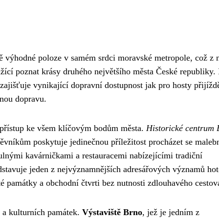
 výhodné poloze v samém srdci moravské metropole, což z 
toužící poznat krásy druhého největšího města České republiky.
 zajišťuje vynikající dopravní dostupnost jak pro hosty přijíždě
dnou dopravu.
 přístup ke všem klíčovým bodům města.
Historické centrum 
těvníkům poskytuje jedinečnou příležitost procházet se male
ulnými kavárničkami a restauracemi nabízejícími tradiční
edstavuje jeden z nejvýznamnějších adresářových významů hot
é památky a obchodní čtvrti bez nutnosti zdlouhavého cestov
í a kulturních památek.
Výstaviště Brno
, jež je jedním z