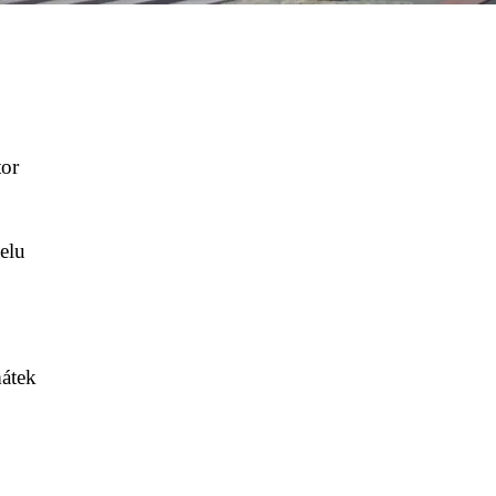
tor
telu
átek