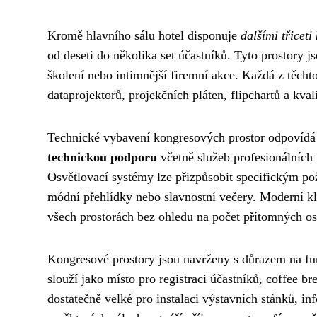
Kromě hlavního sálu hotel disponuje
dalšími třicet
od deseti do několika set účastníků. Tyto prostory j
školení nebo intimnější firemní akce. Každá z těch
dataprojektorů, projekčních pláten, flipchartů a kva
Technické vybavení kongresových prostor odpovídá
technickou podporu
včetně služeb profesionálních 
Osvětlovací systémy lze přizpůsobit specifickým po
módní přehlídky nebo slavnostní večery. Moderní kli
všech prostorách bez ohledu na počet přítomných o
Kongresové prostory jsou navrženy s důrazem na fun
slouží jako místo pro registraci účastníků, coffee b
dostatečně velké pro instalaci výstavních stánků, i