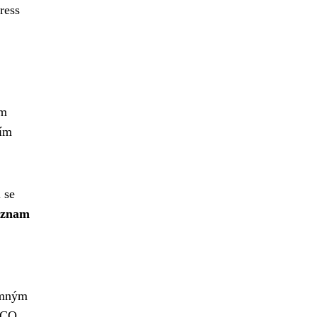
ress
em
ním
 se
ýznam
namným
SCO.