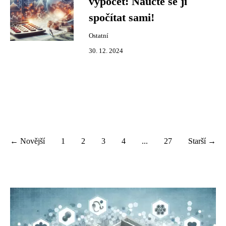
výpočet: Naučte se ji
spočítat sami!
Ostatní
30. 12. 2024
← Novější
1
2
3
4
...
27
Starší →